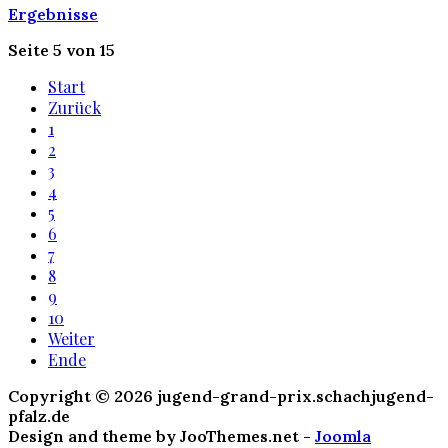
Ergebnisse
Seite 5 von 15
Start
Zurück
1
2
3
4
5
6
7
8
9
10
Weiter
Ende
Copyright © 2026 jugend-grand-prix.schachjugend-
pfalz.de
Design and theme by JooThemes.net -
Joomla